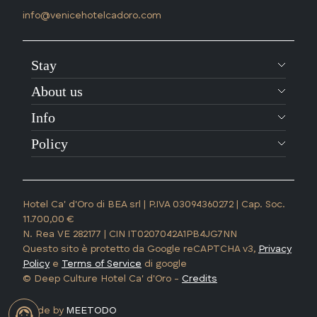
info@venicehotelcadoro.com
Stay
About us
Info
Policy
Hotel Ca' d'Oro di BEA srl | P.IVA 03094360272 | Cap. Soc.
11.700,00 €
N. Rea VE 282177 | CIN IT0207042A1PB4JG7NN
Questo sito è protetto da Google reCAPTCHA v3,
Privacy
Policy
e
Terms of Service
di google
© Deep Culture Hotel Ca' d'Oro -
Credits
made by
MEETODO