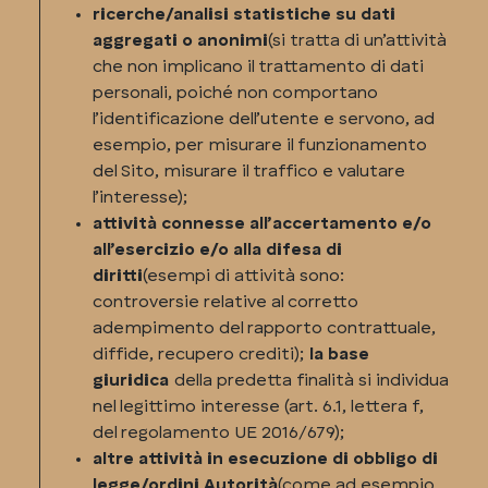
ricerche/analisi statistiche su dati
aggregati o anonimi
(si tratta di un’attività
che non implicano il trattamento di dati
personali, poiché non comportano
l’identificazione dell’utente e servono, ad
esempio, per misurare il funzionamento
del Sito, misurare il traffico e valutare
l’interesse);
attività connesse all’accertamento e/o
all’esercizio e/o alla difesa di
diritti
(esempi di attività sono:
controversie relative al corretto
adempimento del rapporto contrattuale,
diffide, recupero crediti);
la base
giuridica
della predetta finalità si individua
nel legittimo interesse (art. 6.1, lettera f,
del regolamento UE 2016/679);
altre attività in esecuzione di obbligo di
legge/ordini Autorità
(come ad esempio